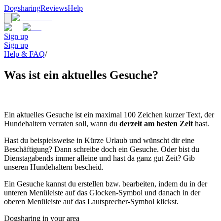
Dogsharing
Reviews
Help
Sign up
Sign up
Help & FAQ
/
Was ist ein aktuelles Gesuche?
Ein aktuelles Gesuche ist ein maximal 100 Zeichen kurzer Text, der
Hundehaltern verraten soll, wann du
derzeit am besten Zeit
hast.
Hast du beispielsweise in Kürze Urlaub und wünscht dir eine
Beschäftigung? Dann schreibe doch ein Gesuche. Oder bist du
Dienstagabends immer alleine und hast da ganz gut Zeit? Gib
unseren Hundehaltern bescheid.
Ein Gesuche kannst du erstellen bzw. bearbeiten, indem du in der
unteren Menüleiste auf das Glocken-Symbol und danach in der
oberen Menüleiste auf das Lautsprecher-Symbol klickst.
Dogsharing in your area